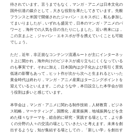
待されています。言うまでもなく，マンガ・アニメは日本文化の
国外伝達の媒介として，大きな役割を果たしてきています。先般
フランスと米国で開催されたジャパン・エキスポに，私も参加し
てまいりましたが，いずれも盛況で，日本のマンガ・アニメのパ
ワーと，海外での人気を目の当たりにしました。近い将来には，
この京まふと，ジャパン・エキスポが手を携えていくことも可能
でしょう。
ただ，近年，非正規なコンテンツ流通ルートが主にインターネッ
ト上に開かれ，海外向けのビジネスが成り立ちにくくなっている
のも事実です。それに加え，日本国内は少子化および長引く景気
低迷の影響もあって，ヒット作が次から次へと生まれるといった
黄金時代は終わり，マンガ・アニメ産業はターニングポイントを
迎えているといえます。このような中，本日設立した本学会が担
う役割は多いと感じています。
本学会は，マンガ・アニメに関わる制作技術，人材教育，ビジネ
ス戦略，マーケティング，国際化，産業振興，地域振興などを含
めた様々なテーマを，総合的に研究・実践する場として，より多
くの分野の人々の交流の場としていきたいと考えます。未来を創
出するような，知が集結する場としての，「新しい学」を創出す