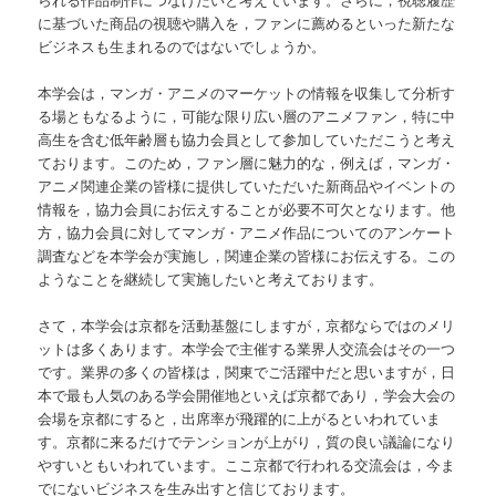
に基づいた商品の視聴や購入を，ファンに薦めるといった新たな
ビジネスも生まれるのではないでしょうか。
本学会は，マンガ・アニメのマーケットの情報を収集して分析す
る場ともなるように，可能な限り広い層のアニメファン，特に中
高生を含む低年齢層も協力会員として参加していただこうと考え
ております。このため，ファン層に魅力的な，例えば，マンガ・
アニメ関連企業の皆様に提供していただいた新商品やイベントの
情報を，協力会員にお伝えすることが必要不可欠となります。他
方，協力会員に対してマンガ・アニメ作品についてのアンケート
調査などを本学会が実施し，関連企業の皆様にお伝えする。この
ようなことを継続して実施したいと考えております。
さて，本学会は京都を活動基盤にしますが，京都ならではのメリ
ットは多くあります。本学会で主催する業界人交流会はその一つ
です。業界の多くの皆様は，関東でご活躍中だと思いますが，日
本で最も人気のある学会開催地といえば京都であり，学会大会の
会場を京都にすると，出席率が飛躍的に上がるといわれていま
す。京都に来るだけでテンションが上がり，質の良い議論になり
やすいともいわれています。ここ京都で行われる交流会は，今ま
でにないビジネスを生み出すと信じております。