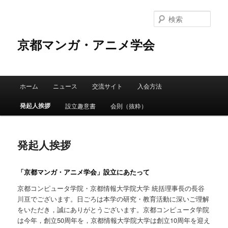
検
索
京都マンガ・アニメ学会
メ
ホーム
ニュース
交流サイト
入会方法
メ
イ
ン
発起人挨拶
設立趣意書
会則（抜粋）
イ
メ
ニ
ン
ュ
発起人挨拶
ー
コ
「京都マンガ・アニメ学会」設立にあたって
ン
京都コンピュータ学院・京都情報大学院大学 統括理事長の長谷
テ
川亘でございます。日ごろは本学の研究・教育活動に深いご理解
をいただき，誠にありがとうございます。京都コンピュータ学院
ン
は今年，創立50周年を，京都情報大学院大学は創立10周年を迎え