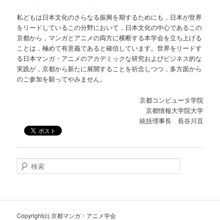
私どもは日本文化のさらなる振興を期するためにも，日本が世界
をリードしているこの分野において，日本文化の中心であるこの
京都から，マンガとアニメの両方に横断する本学会を立ち上げる
ことは，極めて有意義であると確信しています。世界をリードす
る日本マンガ・アニメのアカデミックな研究およびビジネス的な
実践が，京都から新たに展開することを祈念しつつ，多方面から
のご参加を願ってやみません。
京都コンピュータ学院
京都情報大学院大学
統括理事長 長谷川亘
検
索
Copyright(c) 京都マンガ・アニメ学会