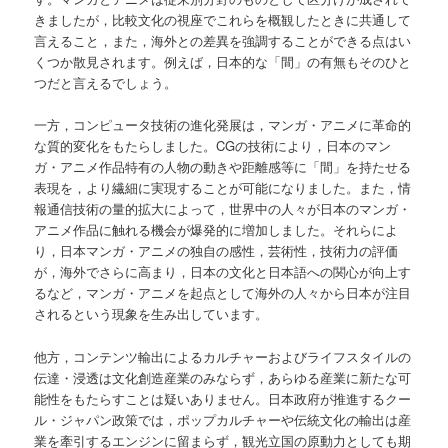
きましたが，比較文化の視座でこれらを概観したときに共通して
言えること，また，海外との差異を強調することができる点はい
くつか散見されます。例えば，日本的な「間」の有無もそのひと
つだと言えるでしょう。
一方，コンピュータ技術の進化発展は，マンガ・アニメに革命的
な質的変化をもたらしました。CGの技術により，日本のマン
ガ・アニメ作品特有の人物の動きや距離感等に「間」を持たせる
表現を，より繊細に実現することが可能になりました。また，情
報通信技術の量的拡大によって，世界中の人々が日本のマンガ・
アニメ作品に触れる機会が爆発的に増加しました。それらによ
り，日本マンガ・アニメの独自の感性，芸術性，技術力の評価
が，海外でさらに高まり，日本の文化と日本語への関心が向上す
るなど，マンガ・アニメを起点として海外の人々から日本が注目
されるという現象を生み出しています。
他方，コンテンツ輸出によるカルチャーおよびライフスタイルの
伝達・浸透は文化創造産業のみならず，あらゆる産業に新たな可
能性をもたらすことは疑いありません。日本政府が推進するクー
ル・ジャパン政策では，ポップカルチャーや伝統文化の輸出は産
業を牽引するエンジンに留まらず，観光立国の原動力としても期