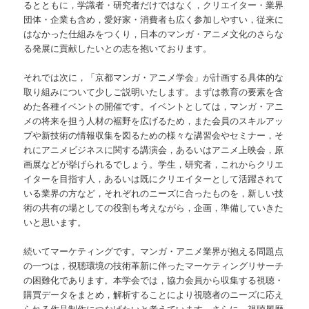
るとともに，学識者・研究者だけではなく，クリエイター・業界
団体・企業も含め，愛好家・消費者も広く参加しやすい，従来に
はなかった仕組みをつくり，日本のマンガ・アニメ文化のさらな
る発展に貢献したいとの志を抱いております。
それでは次に，「京都マンガ・アニメ学会」が計画する具体的な
取り組みについて少しご説明いたします。まずは教育の要素を含
めた各種イベントの開催です。イベントとしては，マンガ・アニ
メの将来を担う人材の裾野を広げるため，また会員のスキルアッ
プや新技術の情報収集を図るための様々な講習会やセミナー，そ
れにアニメビジネスに関する講演会，あるいはアニメ上映会，原
画展などが挙げられるでしょう。学生，研究者，これからクリエ
イターを目指す人，あるいは既にクリエイターとして活躍されて
いる業界の方など，それぞれのニーズに合ったものを，新しい技
術の共有の場としての役割も考えながら，企画，準備していきた
いと思います。
続いてマーケティングです。マンガ・アニメ業界が抱える問題点
の一つは，視聴環境の技術革新に伴ったマーケティングリサーチ
の困難化であります。本学会では，協力会員から収集する視聴・
購買データをまとめ，解析することにより視聴者のニーズに応え
られる作品制作につなげたいと考えています。さらに，視聴履歴