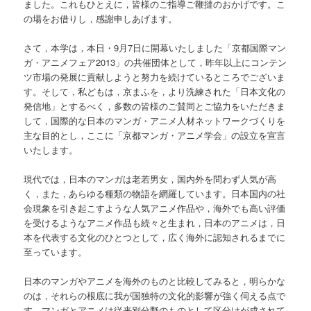
ました。これもひとえに，皆様のご指導ご鞭撻のおかげです。こ
ツ
の場をお借りし，感謝申しあげます。
へ
さて，本学は，本日・9月7日に開幕いたしました「京都国際マン
ガ・アニメフェア2013」の共催団体として，昨年以上にコンテン
移
ツ市場の発展に貢献しようと努力を続けているところでございま
す。そして，私どもは，京まふを，より洗練された「日本文化の
動
発信地」とするべく，多数の皆様のご賛同とご協力をいただきま
して，国際的な日本のマンガ・アニメ人材ネットワークづくりを
主な目的とし，ここに「京都マンガ・アニメ学会」の設立を宣言
いたします。
現代では，日本のマンガは老若男女，国内外を問わず人気が高
く，また，あらゆる種類の物語を網羅しています。日本国内の社
会現象を引き起こすような人気アニメ作品や，海外でも高い評価
を受けるようなアニメ作品も続々と生まれ，日本のアニメは，日
本を代表する文化のひとつとして，広く海外に認知されるまでに
至っています。
日本のマンガやアニメを海外のものと比較してみると，明らかな
のは，それらの根底に我が国独特の文化的影響が強く伺える点で
す。マンガとアニメは従来別分野のものとして区分けが成されて